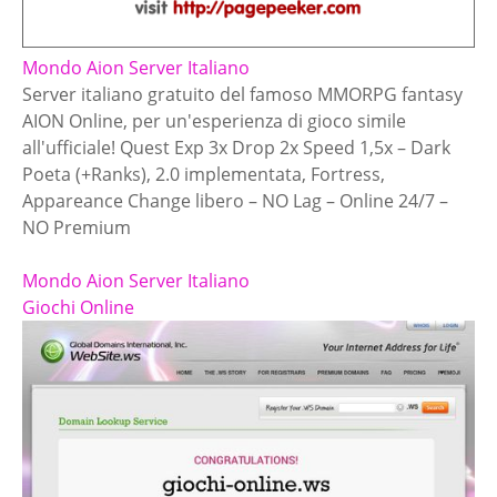
Mondo Aion Server Italiano
Server italiano gratuito del famoso MMORPG fantasy
AION Online, per un'esperienza di gioco simile
all'ufficiale! Quest Exp 3x Drop 2x Speed 1,5x – Dark
Poeta (+Ranks), 2.0 implementata, Fortress,
Appareance Change libero – NO Lag – Online 24/7 –
NO Premium
Mondo Aion Server Italiano
Giochi Online