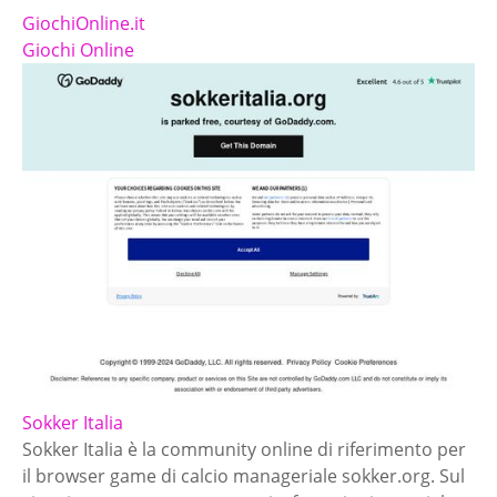
GiochiOnline.it
Giochi Online
Sokker Italia
Sokker Italia è la community online di riferimento per
il browser game di calcio manageriale sokker.org. Sul