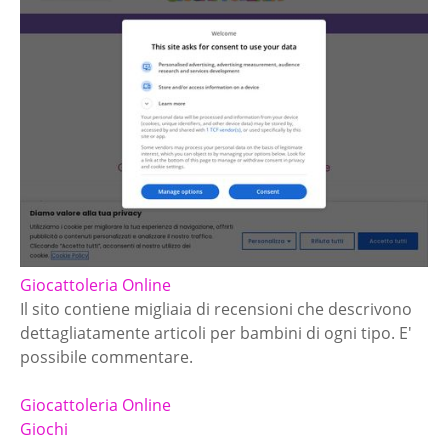
Giocattoleria Online
Il sito contiene migliaia di recensioni che descrivono
dettagliatamente articoli per bambini di ogni tipo. E'
possibile commentare.
Giocattoleria Online
Giochi