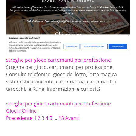
streghe per gioco cartomanti per professione
Streghe per gioco, cartomanti per professione.
Consulto telefonico, gioco del lotto, lotto magica
sistemistica vincente, cartomanzia, cartomanti, i
tarocchi, le Rune, informazioni e curiosità
streghe per gioco cartomanti per professione
Giochi Online
N
Precedente
1
2
3
4
5
…
13
Avanti
a