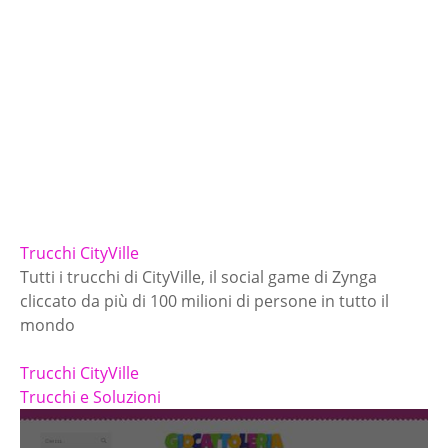
Trucchi CityVille
Tutti i trucchi di CityVille, il social game di Zynga
cliccato da più di 100 milioni di persone in tutto il
mondo
Trucchi CityVille
Trucchi e Soluzioni