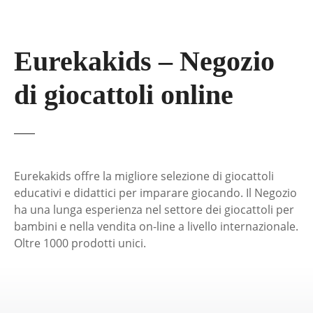
Eurekakids – Negozio
di giocattoli online
Eurekakids offre la migliore selezione di giocattoli
educativi e didattici per imparare giocando. Il Negozio
ha una lunga esperienza nel settore dei giocattoli per
bambini e nella vendita on-line a livello internazionale.
Oltre 1000 prodotti unici.