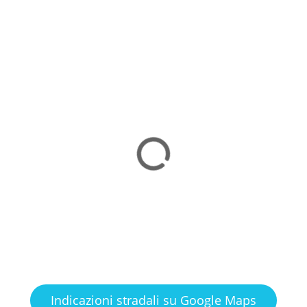
Indicazioni stradali su Google Maps