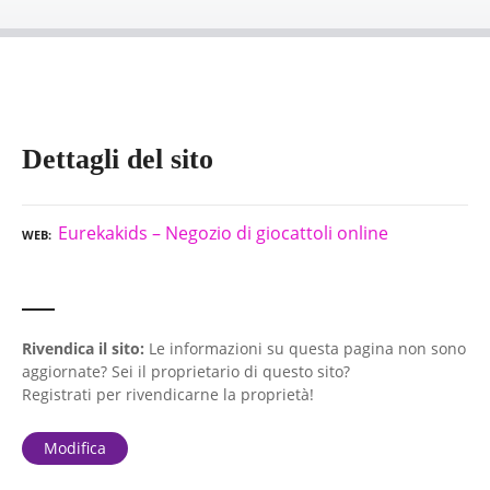
Dettagli del sito
Eurekakids – Negozio di giocattoli online
WEB
Rivendica il sito:
Le informazioni su questa pagina non sono
aggiornate? Sei il proprietario di questo sito?
Registrati per rivendicarne la proprietà!
Modifica