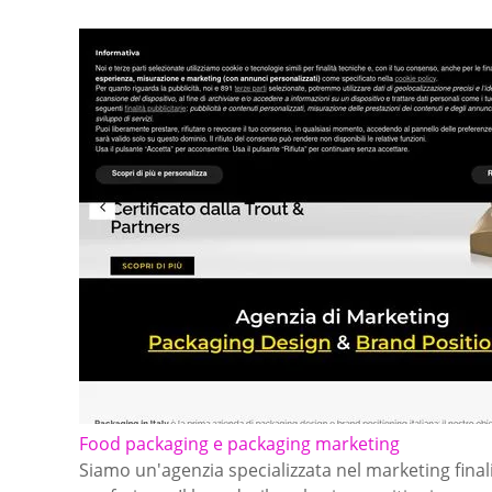
Food packaging e packaging marketing
Siamo un'agenzia specializzata nel marketing final