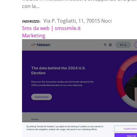
con la…
Via P. Togliatti, 11, 70015 Noci
INDIRIZZO
Sms da web | smssmile.it
Marketing