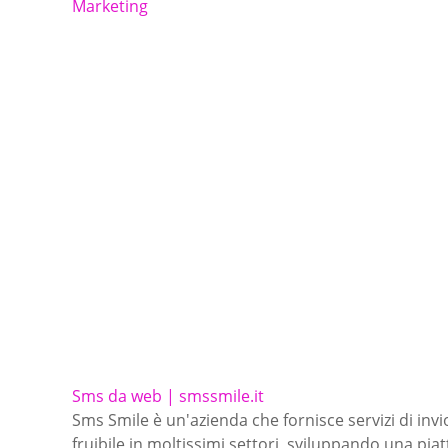
Marketing
Sms da web | smssmile.it
Sms Smile è un'azienda che fornisce servizi di invi
fruibile in moltissimi settori, sviluppando una pia