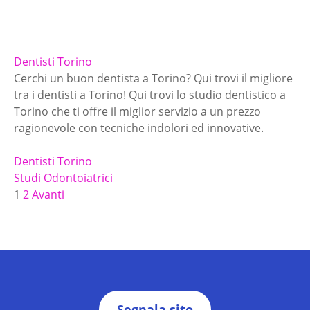
Dentisti Torino
Cerchi un buon dentista a Torino? Qui trovi il migliore
tra i dentisti a Torino! Qui trovi lo studio dentistico a
Torino che ti offre il miglior servizio a un prezzo
ragionevole con tecniche indolori ed innovative.
Dentisti Torino
Studi Odontoiatrici
N
1
2
Avanti
a
v
i
Segnala sito