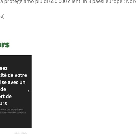
 proteggiamo più di 650.000 clienti in 8 paesi europei: Norv
a)