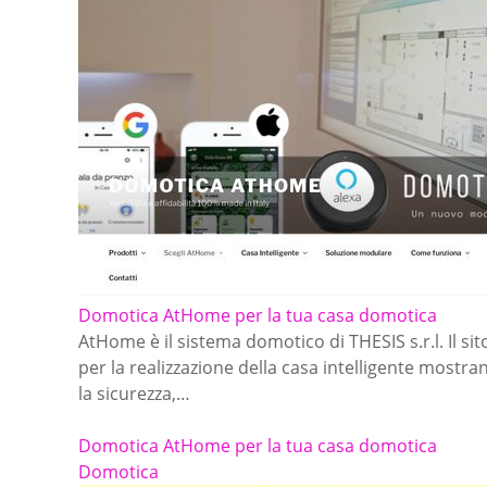
Domotica AtHome per la tua casa domotica
AtHome è il sistema domotico di THESIS s.r.l. Il si
per la realizzazione della casa intelligente mostr
la sicurezza,…
Domotica AtHome per la tua casa domotica
Domotica