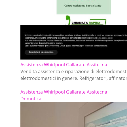
Assistenza Whirlpool Gallarate Assitecna
Vendita assistenza e riparazione di elettrodomestic
elettrodomestici in genere. Refrigeratori, affinat
Assistenza Whirlpool Gallarate Assitecna
Domotica