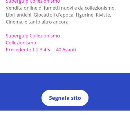
Supergulp Collezionismo
Vendita online di fumetti nuovi e da collezionismo,
Libri antichi, Giocattoli d'epoca, Figurine, Riviste,
Cinema, e tanto altro ancora.
Supergulp Collezionismo
Collezionismo
N
Precedente
1
2
3
4
5
…
40
Avanti
a
v
i
g
Segnala sito
a
Chi Siamo
Privacy Policy
Termini e Condizioni
Note Legali
z