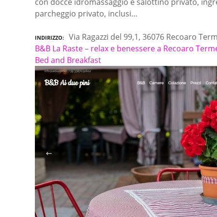
con docce idromassaggio e salottino privato, ingr
parcheggio privato, inclusi…
Via Ragazzi del 99,1, 36076 Recoaro Ter
INDIRIZZO
B&B La Raste – relax e benessere a Recoaro Term
Bed and Breakfast