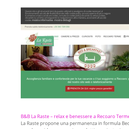
B&B La Raste – relax e benessere a Recoaro Term
La Raste propone una permanenza in formula Bed & 