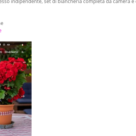
esso indipendente, set di biancheria completa da camera e 
me
e