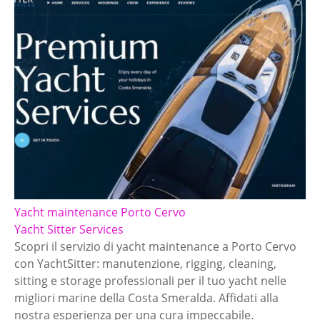
Yacht maintenance Porto Cervo
Yacht Sitter Services
Scopri il servizio di yacht maintenance a Porto Cervo
con YachtSitter: manutenzione, rigging, cleaning,
sitting e storage professionali per il tuo yacht nelle
migliori marine della Costa Smeralda. Affidati alla
nostra esperienza per una cura impeccabile.