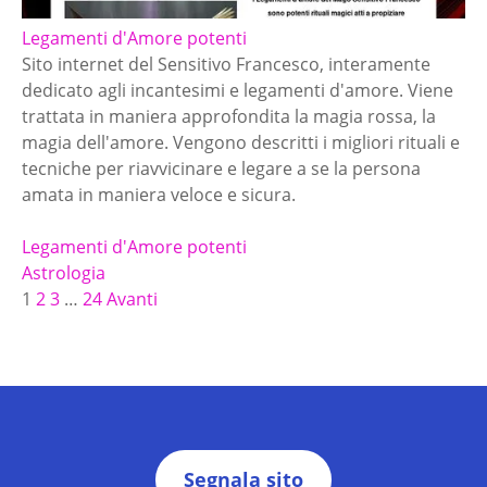
Legamenti d'Amore potenti
Sito internet del Sensitivo Francesco, interamente
dedicato agli incantesimi e legamenti d'amore. Viene
trattata in maniera approfondita la magia rossa, la
magia dell'amore. Vengono descritti i migliori rituali e
tecniche per riavvicinare e legare a se la persona
amata in maniera veloce e sicura.
Legamenti d'Amore potenti
Astrologia
N
1
2
3
…
24
Avanti
a
v
i
g
Segnala sito